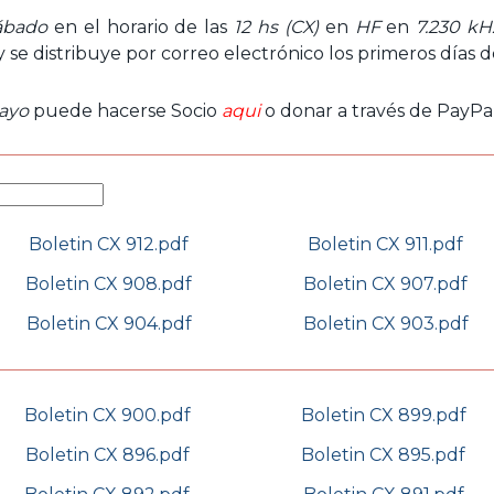
ábado
en el horario de las
12 hs (CX)
en
HF
en
7.230 kH
 y se distribuye por correo electrónico los primeros días 
ayo
puede hacerse Socio
aqui
o donar a través de PayPal
Boletin CX 912.pdf
Boletin CX 911.pdf
Boletin CX 908.pdf
Boletin CX 907.pdf
Boletin CX 904.pdf
Boletin CX 903.pdf
Boletin CX 900.pdf
Boletin CX 899.pdf
Boletin CX 896.pdf
Boletin CX 895.pdf