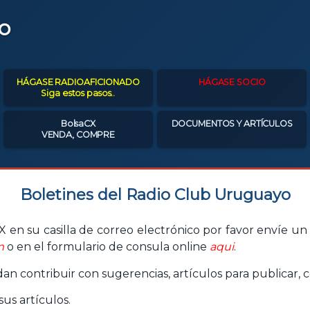
o
HÁGASE RADIOAFICIONADO
HÁGASE SOCIO
Siga estos pasos..
BolsaCX
DOCUMENTOS Y ARTÍCULOS
VENDA, COMPRE
Boletines del Radio Club Uruguayo
 en su casilla de correo electrónico por favor envíe un c
m
o en el formulario de consula online
aqui
.
n contribuir con sugerencias, artículos para publicar, c
us artículos.