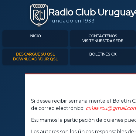
Radio Club Uruguay
Fundado en 1933
INICIO
CONTÁCTENOS
VISITE NUESTRA SEDE
DESCARGUE SU QSL
BOLETINES CX
DOWNLOAD YOUR QSL
Si desea recibir semanalmente el Boletín CX
de correo electrónico:
cx1aa.rcu@gmail.co
Estimamos la participación de quienes pueda
Los autores son los únicos responsables de s