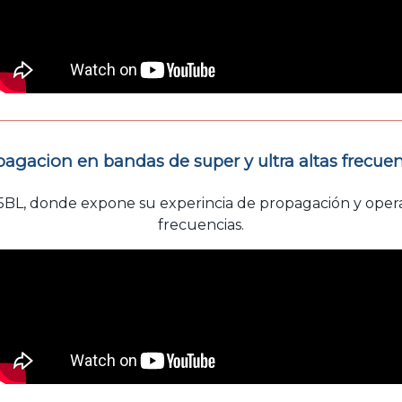
agacion en bandas de super y ultra altas frecue
L, donde expone su experincia de propagación y operaci
frecuencias.