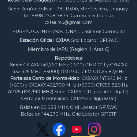
Radio Club Uruguayo
Fundado el 23 de Agosto de 1933
Sede: Simón Bolívar 1195, 11300, Montevideo, Uruguay.
Tel: +598 2708 7879, Correo electrónico:
cx1aa.rcu@gmail.com
BUREAU CX INTERNACIONAL: Casilla de Correo 37
Estación Oficial: CX1AA
Grid Locator GF15WC
Miembro de IARU (Región II, Área G)
Repetidoras:
Sede:
CX1AXX 146,760 MHz (-600) DMR CC1 y CX6CXX
432,925 MHz (+5000) DMR CC1 / FM CTCSS 82,5 Hz
Fortaleza Cerro de Montevideo:
CX2AXX 147,240 MHz
(+600) y CX6AXX 432,700 MHz (+5000) CTCSS 82,5 Hz
APRS (144,390 MHz)
Sede: CX1AA-1 (Digipeater - Igate),
Cerro de Montevideo: CX1AA-2 (Digipeater)
Baliza en 50,083 MHz, Grid Locator GF15WC
Baliza en 144,276 MHz, Grid Locator GF15TF