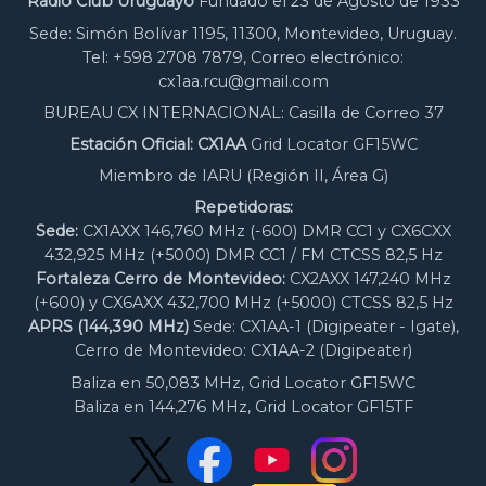
Radio Club Uruguayo
Fundado el 23 de Agosto de 1933
Sede: Simón Bolívar 1195, 11300, Montevideo, Uruguay.
Tel: +598 2708 7879, Correo electrónico:
cx1aa.rcu@gmail.com
BUREAU CX INTERNACIONAL: Casilla de Correo 37
Estación Oficial: CX1AA
Grid Locator GF15WC
Miembro de IARU (Región II, Área G)
Repetidoras:
Sede:
CX1AXX 146,760 MHz (-600) DMR CC1 y CX6CXX
432,925 MHz (+5000) DMR CC1 / FM CTCSS 82,5 Hz
Fortaleza Cerro de Montevideo:
CX2AXX 147,240 MHz
(+600) y CX6AXX 432,700 MHz (+5000) CTCSS 82,5 Hz
APRS (144,390 MHz)
Sede: CX1AA-1 (Digipeater - Igate),
Cerro de Montevideo: CX1AA-2 (Digipeater)
Baliza en 50,083 MHz, Grid Locator GF15WC
Baliza en 144,276 MHz, Grid Locator GF15TF