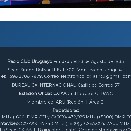
Radio Club Uruguayo
Fundado el 23 de Agosto de 1933
Sede: Simón Bolívar 1195, 11300, Montevideo, Uruguay.
Tel: +598 2708 7879, Correo electrónico: cx1aa.rcu@gmail.co
BUREAU CX INTERNACIONAL: Casilla de Correo 37
Estación Oficial: CX1AA
Grid Locator GF15WC
Miembro de IARU (Región II, Área G)
Repetidoras:
 MHz (-600) DMR CC1 y CX6CXX 432,925 MHz (+5000) DMR CC
ntevideo:
CX2AXX 147,240 MHz (+600) y CX6AXX 432,700 MHz 
z)
Sede: CX1AA-1 (Digipeater - Igate), Cerro de Montevideo: C